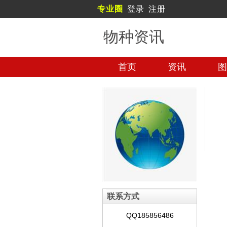
专业圈
登录
注册
物种资讯
首页
资讯
图
联系方式
QQ185856486