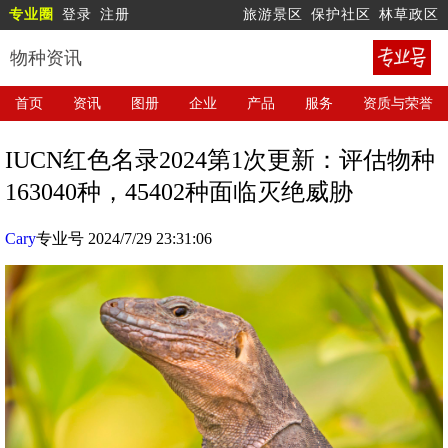
专业圈
登录
注册
旅游景区
保护社区
林草政区
物种资讯
首页
资讯
图册
企业
产品
服务
资质与荣誉
IUCN红色名录2024第1次更新：评估物种
163040种，45402种面临灭绝威胁
Cary
专业号 2024/7/29 23:31:06