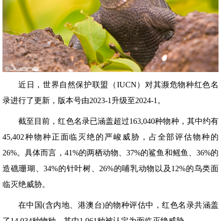
近日，世界自然保护联盟（IUCN）对其濒危物种红色名
录进行了更新，版本号由2023-1升级至2024-1。
截至目前，红色名录已涵盖超过163,040种物种，其中约有
45,402种物种正面临灭绝的严峻威胁，占全部评估物种的
26%。具体而言，41%的两栖动物、37%的鲨鱼和鳐鱼、36%的
造礁珊瑚、34%的针叶树、26%的哺乳动物以及12%的鸟类面
临灭绝威胁。
在中国(含内地、港澳台)的物种评估中，红色名录共涵盖
了14,034种物种，其中1,961种被认定为面临灭绝威胁。