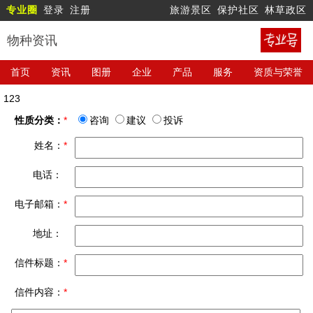
专业圈
登录
注册
旅游景区
保护社区
林草政区
物种资讯
首页
资讯
图册
企业
产品
服务
资质与荣誉
123
性质分类：
*
咨询
建议
投诉
姓名：
*
电话：
电子邮箱：
*
地址：
信件标题：
*
信件内容：
*